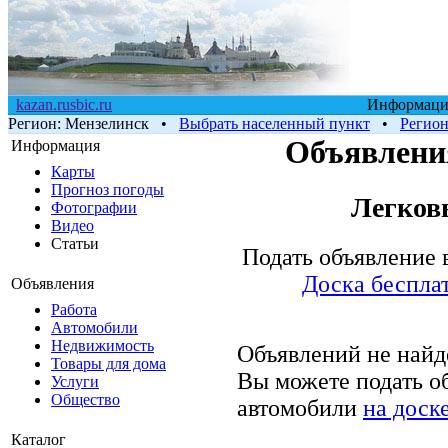
kazan.rusbic.ru
Информацио
Регион:
Мензелинск
•
Выбрать населенный пункт
•
Регио
Объявления
Информация
Карты
Прогноз погоды
Легков
Фотографии
Видео
Статьи
Подать объявление 
Доска беспла
Объявления
Работа
Автомобили
Недвижимость
Объявлений не найд
Товары для дома
Вы можете подать о
Услуги
Общество
автомобили
на доск
Каталог