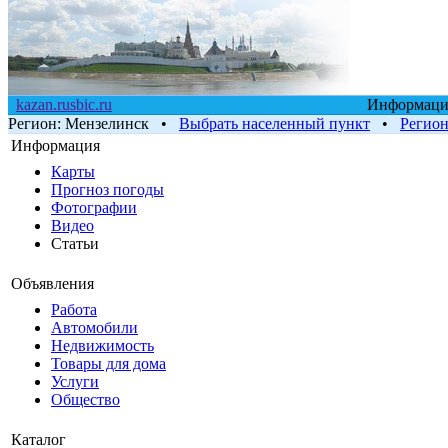
kazan.rusbic.ru
Информацио
Регион:
Мензелинск
•
Выбрать населенный пункт
•
Регио
Информация
Карты
Прогноз погоды
Фотографии
Видео
Статьи
Объявления
Работа
Автомобили
Недвижимость
Товары для дома
Услуги
Общество
Каталог